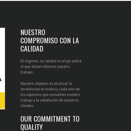
NUESTRO
COMPROMISO CON LA
CALIDAD
En Ingeneo, la calidad es el eje sobre
el que desarrollamos nuestro
trabajo.
Nuestro objetivo es alcanzar la
excelenciaa en todos y cada uno de
los aspectos que envuelven nuestro
trabajo y la satisfación de nuestros
clientes.
OUR COMMITMENT TO
QUALITY