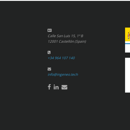
Calle San Luis 15, 1º B
12001 Castellón (Spain)
+34 964 107 140
info@ingeneo.tech